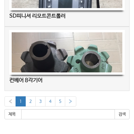
SD피니셔 리모트콘트롤러
컨베어 8각기어
«
1
2
3
4
5
»
제목