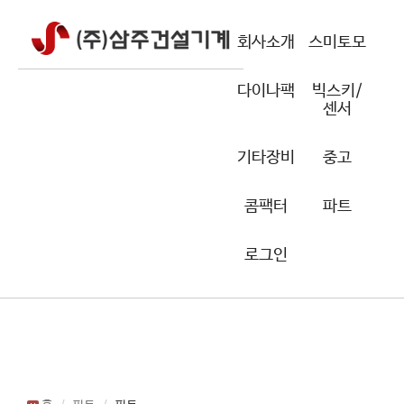
회사소개
스미토모
다이나팩
빅스키/
센서
기타장비
중고
콤팩터
파트
로그인