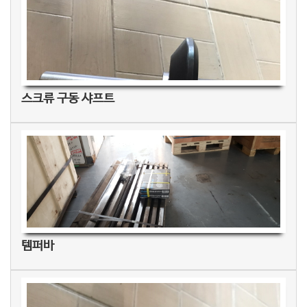
스크류 구동 샤프트
템퍼바