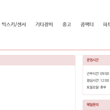
빅스키/센서
기타장비
중고
콤팩터
파
운영시간
근무시간: 09:00 
점심시간: 12:00 
토일요일: 휴무
메일문의