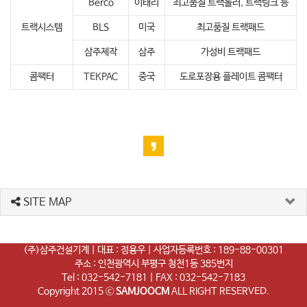
Berco
이태리
최고품질 트랙롤러, 트랙링크 등
트랙시스템
BLS
미국
최고품질 트랙패드
삼주제작
삼주
가성비 트랙패드
콤팩터
TEKPAC
중국
도로포장용 플레이트 콤팩터
SITE MAP
(주)삼주건설기계 | 대표 : 정용우 | 사업자등록번호 : 189-88-00301
주소 : 인천광역시 부평구 청천1동 385번지
Tel : 032-542-7181 | FAX : 032-542-7183
Copyright 2015 ⓒ
SAMJOOCM
ALL RIGHT RESERVED.