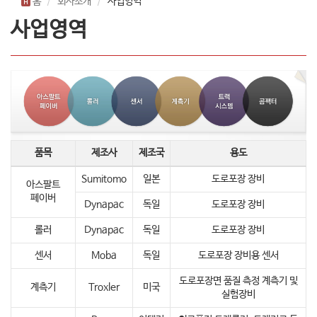
홈
회사소개
사업영역
사업영역
품목
제조사
제조국
용도
Sumitomo
일본
도로포장 장비
아스팔트
페이버
Dynapac
독일
도로포장 장비
롤러
Dynapac
독일
도로포장 장비
센서
Moba
독일
도로포장 장비용 센서
도로포장면 품질 측정 계측기 및
계측기
Troxler
미국
실험장비