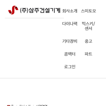
회사소개
스미토모
다이나팩
빅스키/
센서
기타장비
중고
콤팩터
파트
로그인