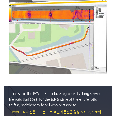
..Tools like the PAVE-IR produce high quality, long service
life road surfaces, for the advantage of the entire road
traffic, and thereby for all who participate
.. PAVE-IR과 같은 도구는 도로 표면의 품질을 향상 시키고, 도로의