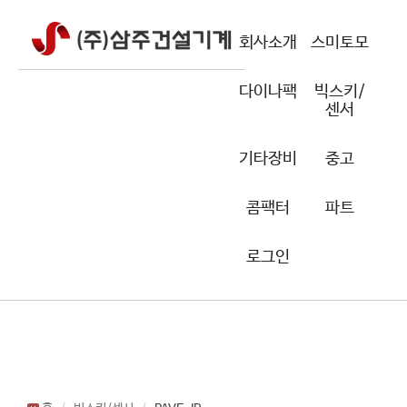
회사소개
스미토모
다이나팩
빅스키/
센서
기타장비
중고
콤팩터
파트
로그인