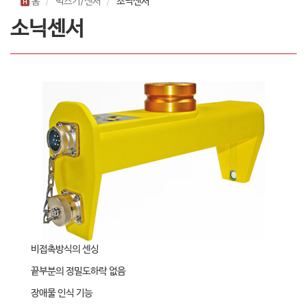
홈
빅스키/센서
소닉센서
소닉센서
비접촉방식의 센싱
끝부분의 정밀도하락 없음
장애물 인식 기능