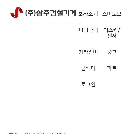
회사소개
스미토모
다이나팩
빅스키/
센서
기타장비
중고
콤팩터
파트
로그인