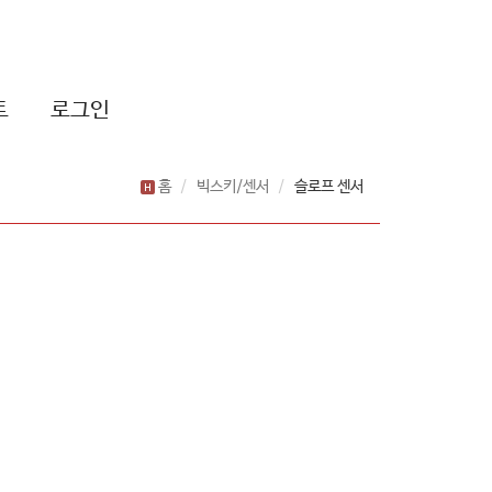
트
로그인
홈
빅스키/센서
슬로프 센서